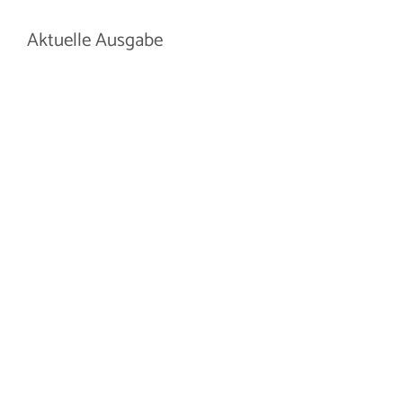
Arbeitg
Aktuelle Ausgabe
Karriere