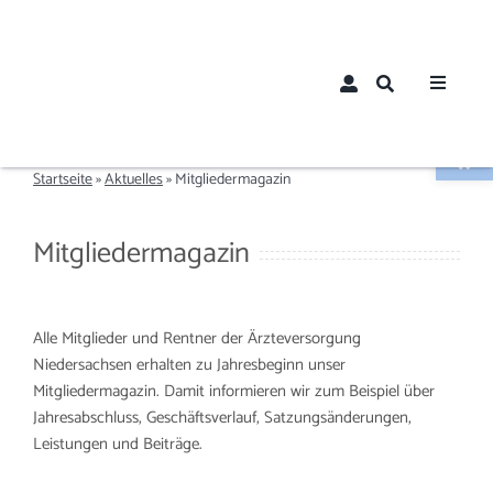
Zum
Inhalt
springen
Toggle
Navigat
Werkzeugle
Home
Startseite
»
Aktuelles
»
Mitgliedermagazin
Über un
Mitgliedermagazin
Aktuelle
Alle Mitglieder und Rentner der Ärzteversorgung
Mitglied
Niedersachsen erhalten zu Jahresbeginn unser
Mitgliedermagazin. Damit informieren wir zum Beispiel über
Jahresabschluss, Geschäftsverlauf, Satzungsänderungen,
Mitglie
Leistungen und Beiträge.