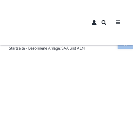
Zum
Inhalt
springen
Toggle
Navigat
Werkzeugle
Home
Startseite
»
Besonnene Anlage: SAA und ALM
Über un
Aktuelle
Mitglied
Mitglie