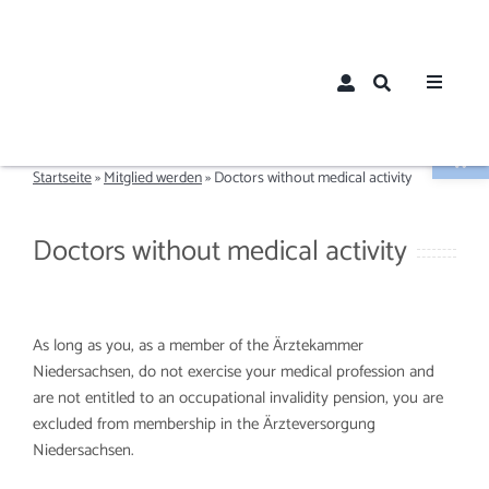
Zum
Inhalt
springen
Toggle
Navigat
Werkzeugle
Home
Startseite
»
Mitglied werden
»
Doctors without medical activity
Über un
Doctors without medical activity
Aktuelle
As long as you, as a member of the Ärztekammer
Mitglied
Niedersachsen, do not exercise your medical profession and
are not entitled to an occupational invalidity pension, you are
excluded from membership in the Ärzteversorgung
Mitglie
Niedersachsen.