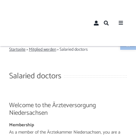
Zum
Inhalt
springen
Toggle
Navigat
Werkzeugle
Home
Startseite
»
Mitglied werden
»
Salaried doctors
Über un
Salaried doctors
Aktuelle
Mitglied
Welcome to the Ärzteversorgung
Niedersachsen
Mitglie
Membership
As a member of the Ärztekammer Niedersachsen, you are a