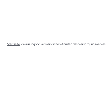
Zum
Inhalt
springen
Startseite
»
Warnung vor vermeintlichen Anrufen des Versorgungswerkes