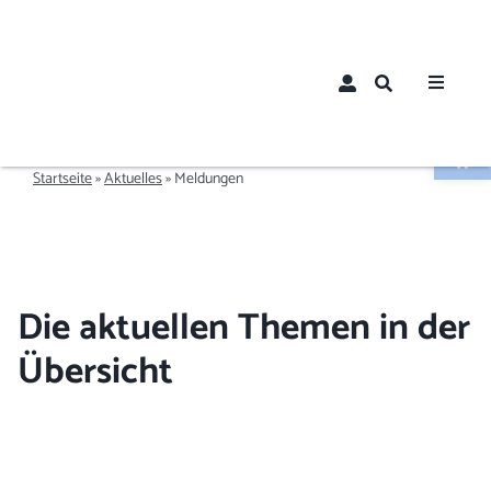
Zum
Inhalt
springen
Toggle
Navigat
Werkzeugle
Home
Startseite
»
Aktuelles
»
Meldungen
Über un
Aktuelle
Die aktuellen Themen in der
Übersicht
Mitglied
Mitglie